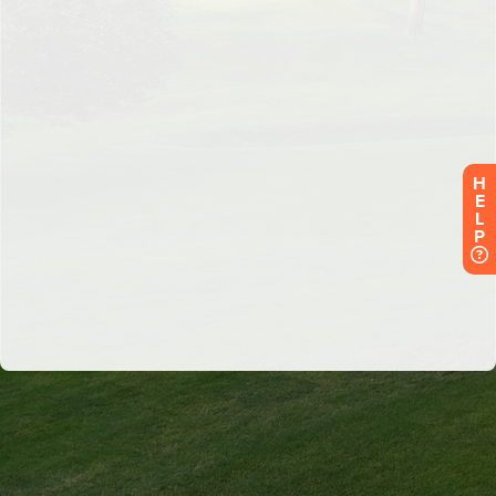
H
E
L
P