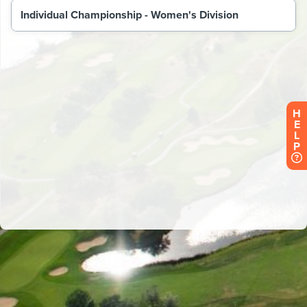
H
E
L
P