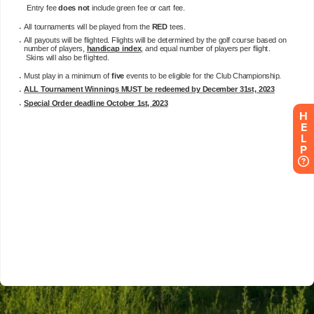
H
E
L
P