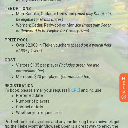
H
E
L
P