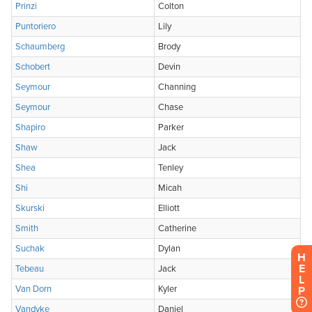
H
E
L
P