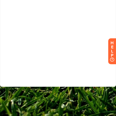
H
E
L
P