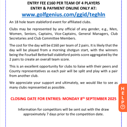
H
E
L
P