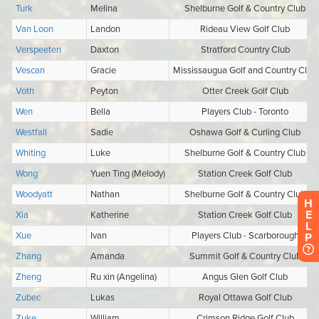
H
E
L
P