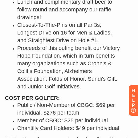
H
E
L
P