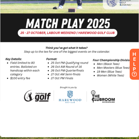
H
E
L
P