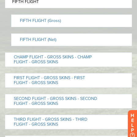
H
E
L
P