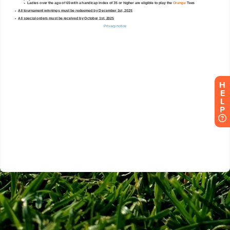
H
E
L
P