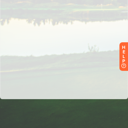
H
E
L
P