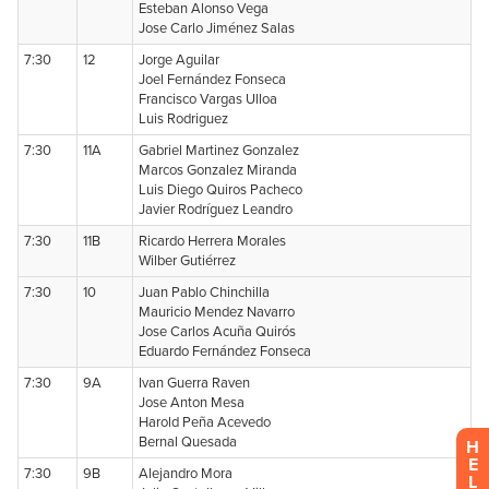
H
E
L