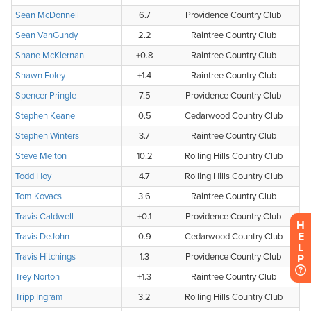
H
E
L
P