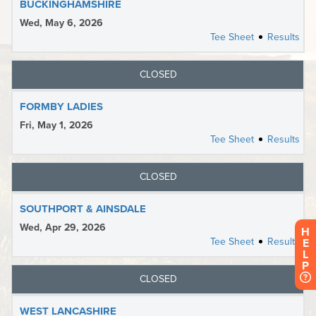
H
E
L
P