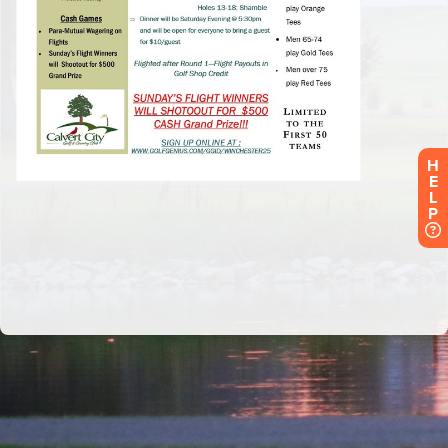
H
E
L
P