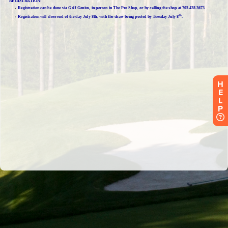
H
E
L
P