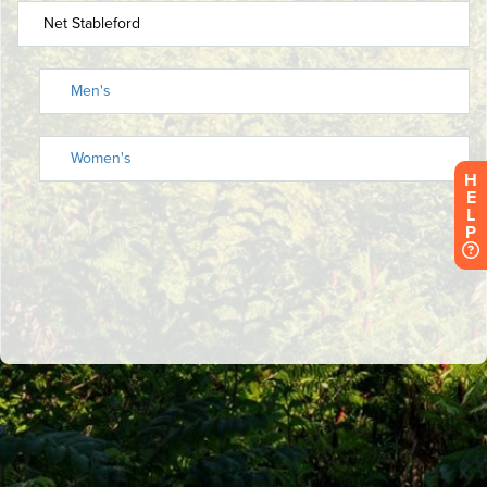
H
E
L
P