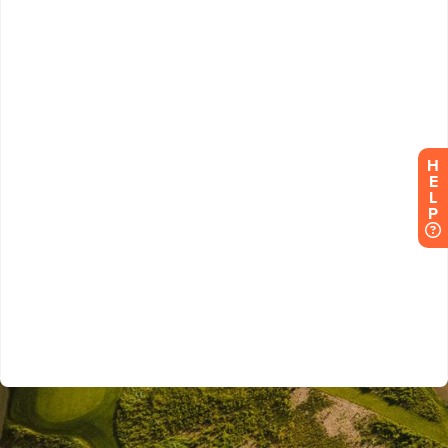
H
E
L
P