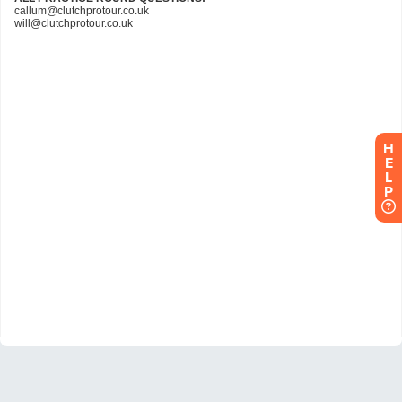
H
E
L
P