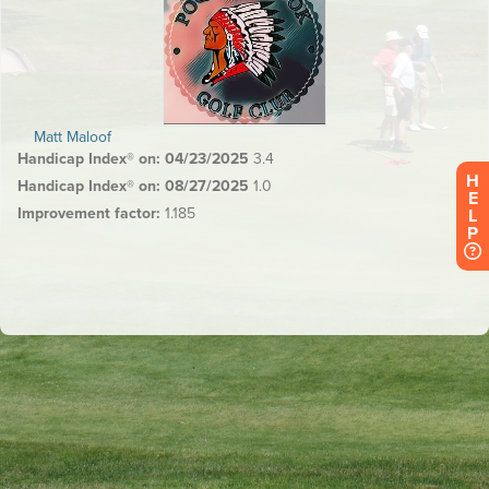
H
E
L
P