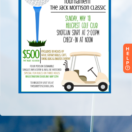
H
E
L
P