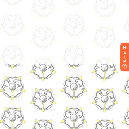
H
E
L
P