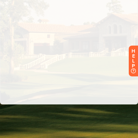
H
E
L
P