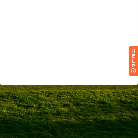
H
E
L
P