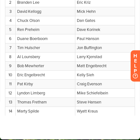
H
E
L
P