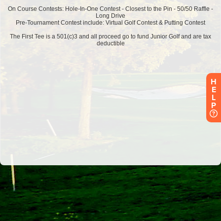
H
E
L
P