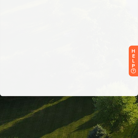
H
E
L
P