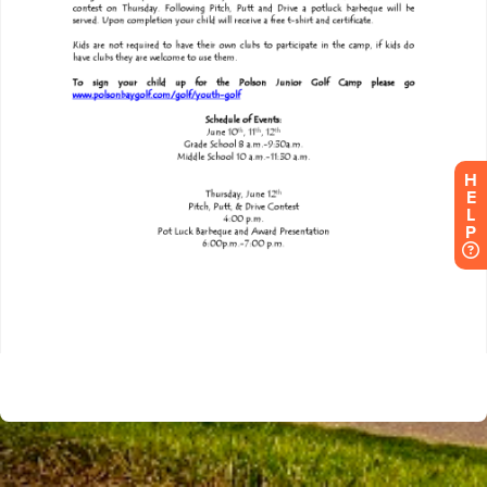
H
E
L
P