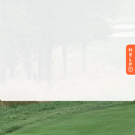
H
E
L
P