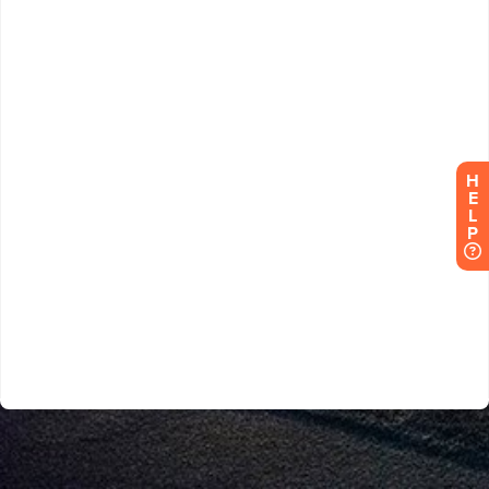
H
E
L
P