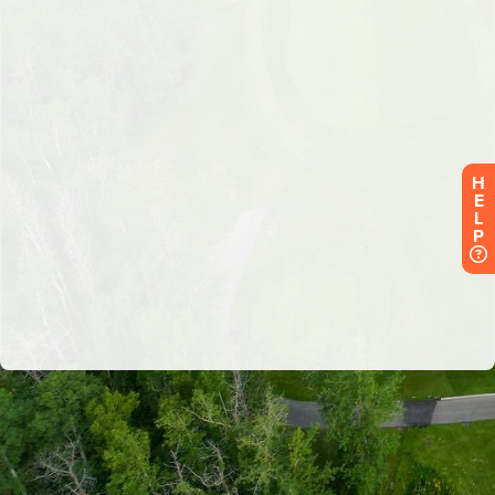
H
E
L
P