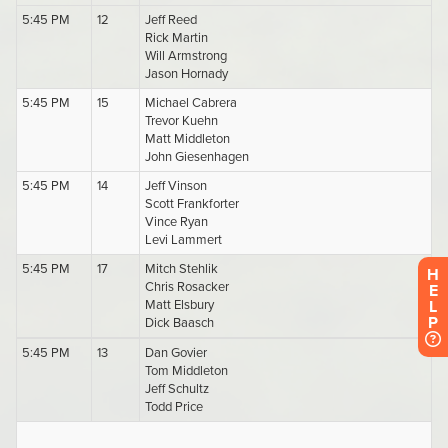
H
E
L
P