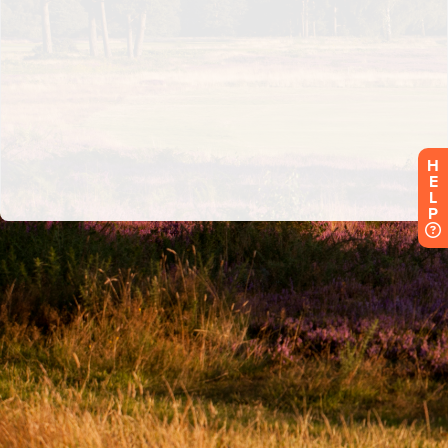
H
E
L
P