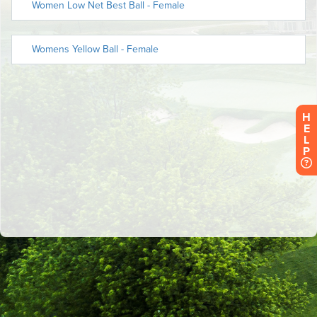
H
E
L
P