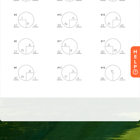
H
E
L
P