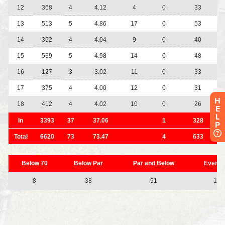
H
E
L
P