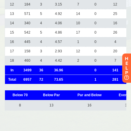
H
E
L
P