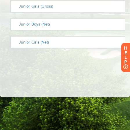
H
E
L
P