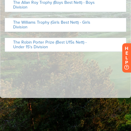
H
E
L
P