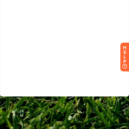
H
E
L
P