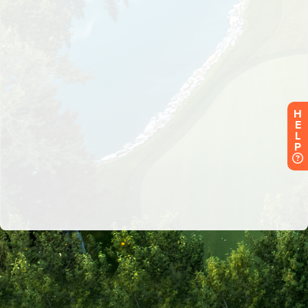
H
E
L
P