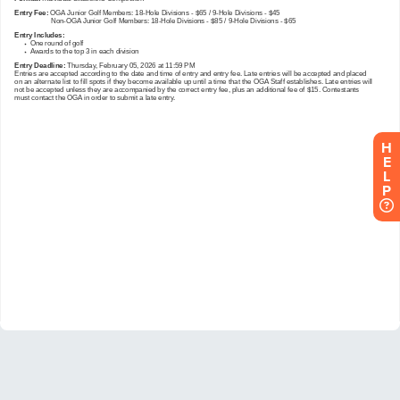
H
E
L
P