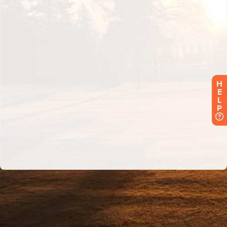
H
E
L
P