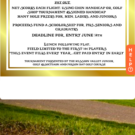
H
E
L
P