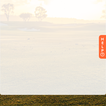
H
E
L
P