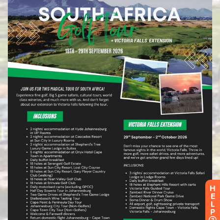
H
E
L
P