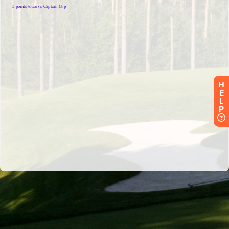
H
E
L
P