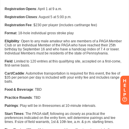
H
E
L
P